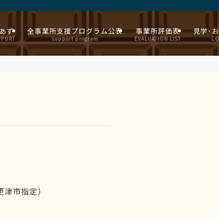
あず
全事業所支援プログラム公表
事業所評価表
見学･
PPORT
support program
EVALUATION LIST
CO
木更津市指定）