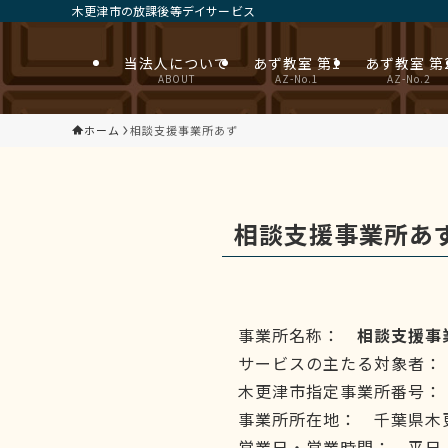
木更津市の放課後等デイサービス
当法人について
あず教室 第1
あず教室 第
ABOUT
AZ-No.1
AZ-No.2
ホーム
相談支援事業所あず
相談支援事業所あ
事業所名称：
相談支援事
サービスの主たる対象者：
木更津市指定事業所番号： 
事業所所在地： 千葉県木更
営業日・営業時間： 平日 9: