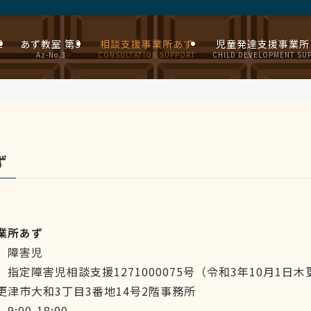
2
あず教室 第3
相談支援事業所あず
児童発達支援事業所
Az-No.3
CONSULTATION SUPPORT
CHILD DEVELOPMENT SU
ず
業所あず
 障害児
指定障害児相談支援1271000075号（令和3年10月1日
津市大和3丁目3番地14号2階事務所
00-18:00